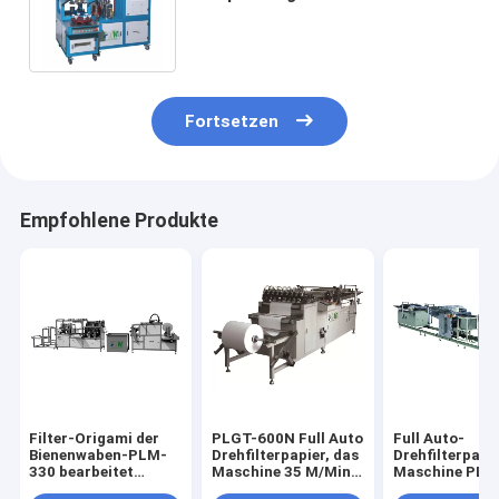
Stations-PLAB-6 sechs von 15
PC/Minute
Fortsetzen
Empfohlene Produkte
Filter-Origami der
PLGT-600N Full Auto
Full Auto-
Bienenwaben-PLM-
Drehfilterpapier, das
Drehfilterpapie
330 bearbeitet
Maschine 35 M/Min
Maschine PLG
justierbares
faltet
faltet