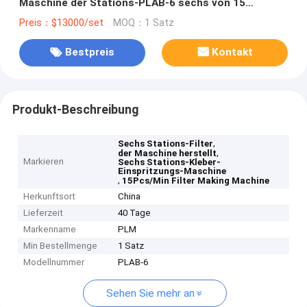
Maschine der Stations-PLAB-6 sechs von 15
PC/Minute
Preis：$13000/set
MOQ：1 Satz
Bestpreis
Kontakt
Produkt-Beschreibung
,
Sechs Stations-Filter
,
der Maschine herstellt
Markieren
Sechs Stations-Kleber-
Einspritzungs-Maschine
,
15Pcs/Min Filter Making Machine
Herkunftsort
China
Lieferzeit
40 Tage
Markenname
PLM
Min Bestellmenge
1 Satz
Modellnummer
PLAB-6
Sehen Sie mehr an