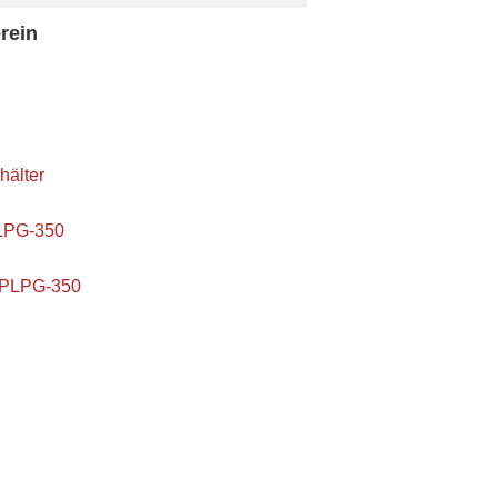
rein
hälter
-PLPG-350
s PLPG-350