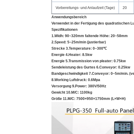
Vorbereitungs- und Anlaufzeit (Tage)
20
Anwendungsbereich
Verwendet in der Fertigung des quadratischen Lu
Spezifikationen
1.Widh: 90~320mm faltende Höhe: 20~58mm
2.Speed: 5~25m/min (justierbar)
Strecke 3.Temperature: 0~300℃
Energie 4.Heater: 8.5kw
Energie 5.Transmission von pleater: 0.75kw
Sendeleistung des Gurtes 6.Conveyor: 0.25kw
Bandgeschwindigkeit 7.Conveyor: 0~5m/min. (ver
8.Working Luftdruck: 0.6Mpa
Versorgung 9.Power: 380V/50Hz
Gewicht 10.M/C: 1100kg
Größe 11.M/C: 7500×950×1750mm (L×W×H)