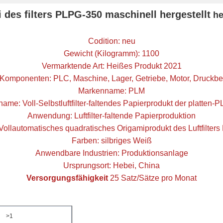
des filters PLPG-350 maschinell hergestellt
he
Codition: neu
Gewicht (Kilogramm): 1100
Vermarktende Art:
Heißes Produkt 2021
-Komponenten:
PLC, Maschine, Lager, Getriebe, Motor, Druckbe
Markenname:
PLM
tname:
Voll-Selbstluftfilter-faltendes Papierprodukt der platten
Anwendung:
Luftfilter-faltende Papierproduktion
Vollautomatisches quadratisches Origamiprodukt des Luftfilter
Farben: silbriges Weiß
Anwendbare Industrien:
Produktionsanlage
Ursprungsort:
Hebei, China
Versorgungs
fähigkeit
25 Satz/Sätze pro Monat
>1