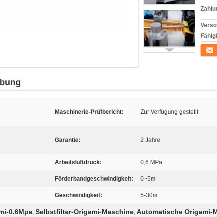
Zahlu
Verso
Fähigk
Konta
ibung
Maschinerie-Prüfbericht:
Zur Verfügung gestellt
Garantie:
2 Jahre
Arbeitsluftdruck:
0,6 MPa
Förderbandgeschwindigkeit:
0~5m
Geschwindigkeit:
5-30m
mi-0.6Mpa
Selbstfilter-Origami-Maschine
Automatische Origami-
,
,