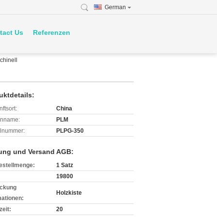
German
tact Us
Referenzen
chinell
uktdetails:
ftsort:
China
enname:
PLM
lnummer:
PLPG-350
ung und Versand AGB:
estellmenge:
1 Satz
19800
ckung
Holzkiste
mationen:
zeit:
20