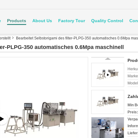
e
Products
About Us
Factory Tour
Quality Control
Con
rstellt
Bearbeitet Selbstorigami des filter-PLPG-350 automatisches 0.6Mpa mas
ilter-PLPG-350 automatisches 0.6Mpa maschinell
Prod
Herkun
Mark
Model
Zahl
Min B
Preis:
Verpa
Infor
Liefer