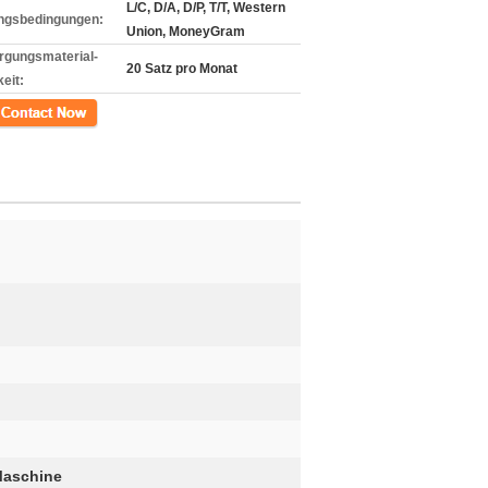
L/C, D/A, D/P, T/T, Western
ngsbedingungen:
Union, MoneyGram
rgungsmaterial-
20 Satz pro Monat
eit:
kt
Maschine