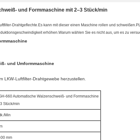
hweiß- und Formmaschine mit 2–3 Stück/min
ftfilter-Drahtgeflechte.Es kann mit dieser einen Maschine rollen und schweißen.
uktionsgeschwindigkeit erhöhen.Warum wählen Sie es nicht aus, um es zu vers
formmaschine
weiß- und Umformmaschine
m LKW-Luftfilter-Drahtgewebe herzustellen.
H-660 Automatische Walzenschweiß- und Formmaschine
–3 Stück/min
tk./Min
m
400 mm