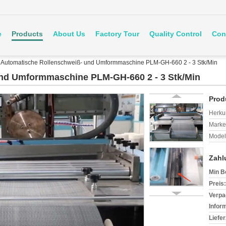
e
Products
About Us
Factory Tour
Quality Control
Con
Automatische Rollenschweiß- und Umformmaschine PLM-GH-660 2 - 3 Stk/Min
nd Umformmaschine PLM-GH-660 2 - 3 Stk/Min
Prod
Herkun
Mark
Model
Zahl
Min B
Preis:
Verpa
Infor
Liefer