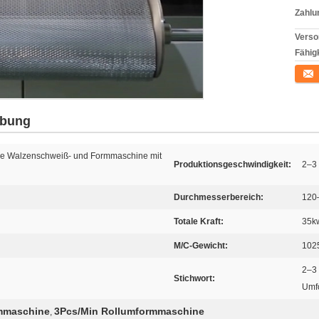
Zahlu
Verso
Fähigk
Konta
ibung
e Walzenschweiß- und Formmaschine mit
Produktionsgeschwindigkeit:
2–3 
Durchmesserbereich:
120
Totale Kraft:
35k
M/C-Gewicht:
102
2–3 
Stichwort:
Umf
mmaschine
3Pcs/Min Rollumformmaschine
,