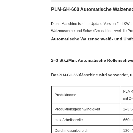
PLM-GH-660 Automatische Walzensc
Diese Maschine ist eine Update-Version für LKW-Lu
Walzmaschine und Schweißmaschine zwei.die Prod
Automatische Walzenschweiß- und Um
2–3 Stk./Min. Automatische Rollensch
Das
Maschine wird verwendet, u
PLM-GH-660
PLM-G
Produktname
mit 2
Produktionsgeschwindigkeit
2–3 S
max.Arbeitsbreite
660m
Durchmesserbereich
120–