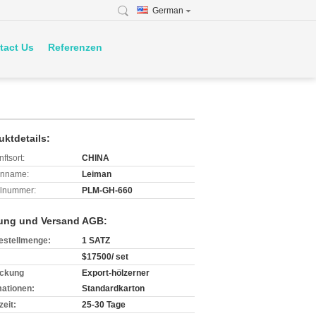
German
tact Us
Referenzen
uktdetails:
ftsort:
CHINA
enname:
Leiman
lnummer:
PLM-GH-660
ung und Versand AGB:
estellmenge:
1 SATZ
$17500/ set
ckung
Export-hölzerner
mationen:
Standardkarton
zeit:
25-30 Tage