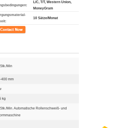
L/C, T/T, Western Union,
ngsbedingungen:
MoneyGram
rgungsmaterial-
10 Sätze/Monat
eit:
kt
Stk./Min
–400 mm
w
5 kg
Stk./Min. Automatische Rollenschweiß- und
ormmaschine