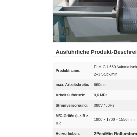
Ausführliche Produkt-Beschre
PLM-GH-660 Automatisch
Produktname:
2–3 Stück/min
max. Arbeitsbreite:
660mm
Arbeitsluftdruck:
0,6 MPa
Stromversorgung:
380V / 50Hz
M/C-Größe (L × B ×
1800 × 1700 × 1550 mm
H):
2Pcs/Min Rollumfor
Hervorheben: