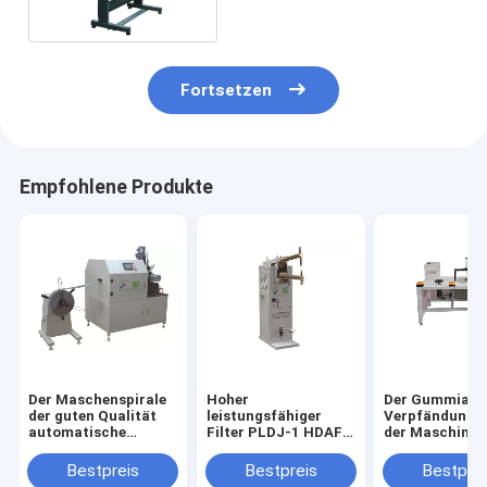
Fortsetzen
Empfohlene Produkte
Der Maschenspirale
Hoher
Der Gummiauf
der guten Qualität
leistungsfähiger
Verpfändungslu
automatische
Filter PLDJ-1 HDAF
der Maschinen
erweiterte
Mesh Welding
Mehrfachverbi
umwickelnde
Machine For Air
macht, sortier
Bestpreis
Bestpreis
Bestprei
Maschine für
kundengerech