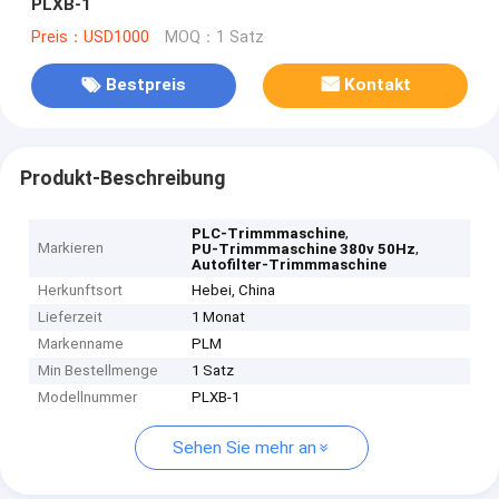
PLXB-1
Preis：USD1000
MOQ：1 Satz
Bestpreis
Kontakt
Produkt-Beschreibung
,
PLC-Trimmmaschine
Markieren
,
PU-Trimmmaschine 380v 50Hz
Autofilter-Trimmmaschine
Herkunftsort
Hebei, China
Lieferzeit
1 Monat
Markenname
PLM
Min Bestellmenge
1 Satz
Modellnummer
PLXB-1
Sehen Sie mehr an