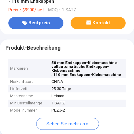
- 110 mm Endkappen
Preis：$9900/ set
MOQ：1 SATZ
Bestpreis
Kontakt
Produkt-Beschreibung
,
50 mm Endkappen-Klebemaschine
vollautomatische Endkappen-
Markieren
Klebemaschine
,
110 mm Endkappen-Klebemaschine
Herkunftsort
CHINA
Lieferzeit
25-30 Tage
Markenname
Leiman
Min Bestellmenge
1 SATZ
Modellnummer
PLZJ-2
Sehen Sie mehr an