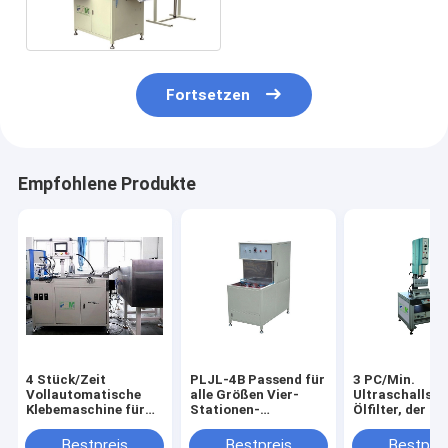
110 mm Endkappen
Fortsetzen
Empfohlene Produkte
4 Stück/Zeit
PLJL-4B Passend für
3 PC/Min.
Vollautomatische
alle Größen Vier-
Ultraschallsc
Klebemaschine für
Stationen-
Ölfilter, der P
50 - 110 mm
Dichtungslecktester
herstellt
Endkappe PLZJ-2A
für Spin-On-Filter
Bestpreis
Bestpreis
Bestprei