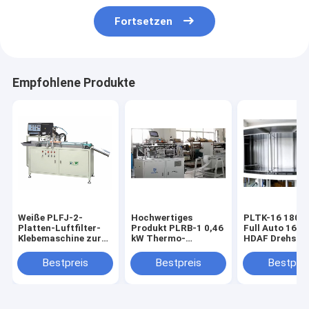
Fortsetzen
Empfohlene Produkte
Weiße PLFJ-2-
Hochwertiges
PLTK-16 180p
Platten-Luftfilter-
Produkt PLRB-1 0,46
Full Auto 16-S
Klebemaschine zur
kW Thermo-
HDAF Drehsche
Herstellung von
Baumwollmaschine
die Fertigungs
Automobilfiltern
kuriert
Bestpreis
Bestpreis
Bestprei