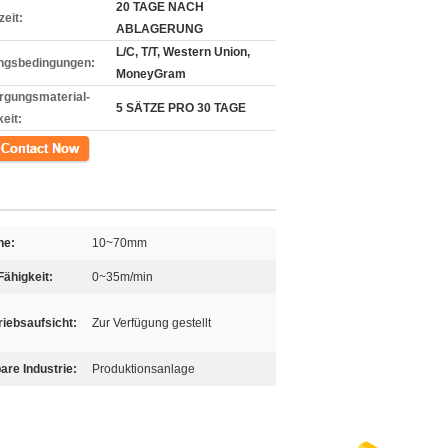
20 TAGE NACH
zeit:
ABLAGERUNG
L/C, T/T, Western Union,
ngsbedingungen:
MoneyGram
rgungsmaterial-
5 SÄTZE PRO 30 TAGE
eit:
kt
he:
10~70mm
Fähigkeit:
0~35m/min
riebsaufsicht:
Zur Verfügung gestellt
re Industrie:
Produktionsanlage