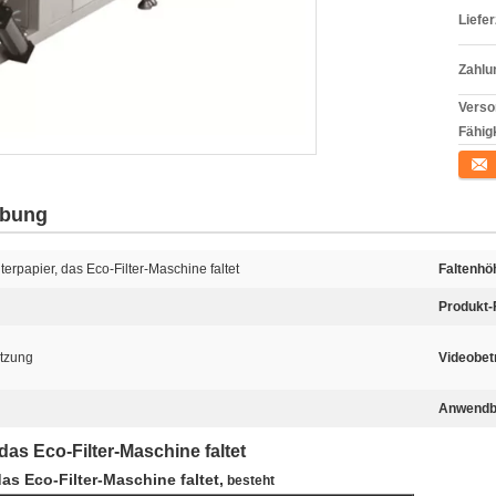
Liefer
Zahlu
Verso
Fähigk
Konta
ibung
terpapier, das Eco-Filter-Maschine faltet
Faltenhö
Produkt-
ützung
Videobet
Anwendba
das Eco-Filter-Maschine faltet
das Eco-Filter-Maschine faltet,
besteht