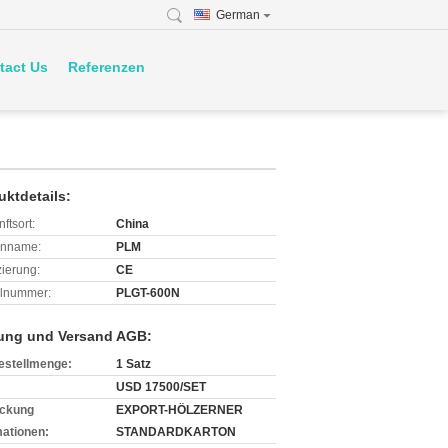
German
tact Us
Referenzen
uktdetails:
ftsort:
China
enname:
PLM
izierung:
CE
lnummer:
PLGT-600N
ung und Versand AGB:
estellmenge:
1 Satz
USD 17500/SET
ckung
EXPORT-HÖLZERNER
mationen:
STANDARDKARTON