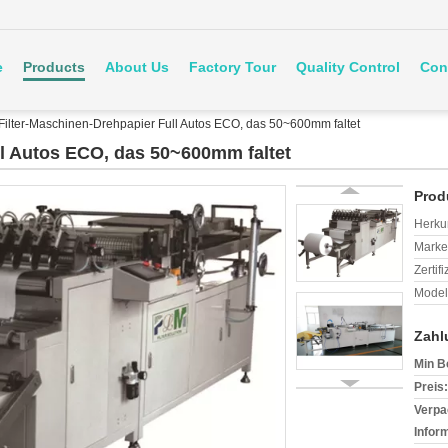
e
Products
About Us
Factory Tour
Quality Control
Con
Filter-Maschinen-Drehpapier Full Autos ECO, das 50~600mm faltet
ll Autos ECO, das 50~600mm faltet
Prod
Herkun
Mark
Zertif
Model
Zahl
Min B
Preis:
Verpa
Infor