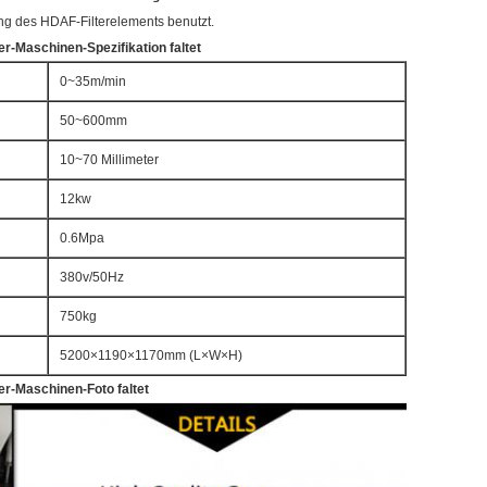
ng des HDAF-Filterelements benutzt.
ter-Maschinen-
Spezifikation
faltet
0~35m/min
50~600mm
10~70 Millimeter
12kw
0.6Mpa
380v/50Hz
750kg
5200×1190×1170mm (L×W×H)
ter-Maschinen-Foto faltet