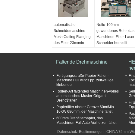
automatische
Netto-109mm
Schneidemaschine
gewundenes Rohr, das
Mesh Cutting Flanging
Maschinen-Filter-Laser
des Filter-23m/min
Schneider herstellt
Produktname:
Produktname:
Automatische Mesh
Drehölfilter-faltende
Cutting And Flanging
Faltende Drehmaschine
Maschinen-faltende
HE
Machine-Filter-
Papierdrehmaschine
her
Schneidemaschine
Durchmesserstrecke:
Fertigungsstraße-Papier-Falten-
Fil
Produktionsrate:
90MM-400MM
Maschine Full Autos pp. zeitweilige
Loc
klebende
mac
23m/min
Nutzbreite:
109mm
Rollen-Art faltendes Maschinen-volles
Sel
Maximale
Nettostärke:
0.5mm-
automatisches Muster-Origami-
Gew
Arbeitsbreite:
1000mm
0.8mm
Drehc$falten
Fil
Minimaler Umfang:
Papierfilter oberer Grenze 60m/Min
Equ
210mm
10KW 680mm, der Maschine faltet
Pap
600mm Drehfilterpapier, das
Mas
Maschinen-Full Auto-Vorheizen faltet
Alu
Datenschutz-Bestimmungen
|
CHINA 75mm Wick