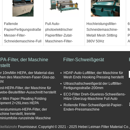
Faltende
Full Auto-
Hochleistungsfilter-
6
PapierFertigungsstraße
photoelektrischer
Schneidemaschine-
M
-
Messer-Filter-
Papierfilter-Zutat-
Metall Mesh Slitting
P
Schneidemaschine-Full
Maschinen-Filter-
380V 50Hz
A
Autos
Ausschnitt
Produktname:
P
Produktname:
Full
Produktname:
Hochleistungs- Filter-
S
PA-Filter, der Maschine
Auto-Messer-faltende
Hochleistungs- Filter-
Filter-Schweißgerät
Metall-Mesh Slitting
S
stellt
Fertigungsstraße-Filter-
Metall-Mesh Slitting
Machine Filter Cutting-
M
PapierSchneidemaschine
Machine Filter Cutting-
Maschine
A
ter 10m/Min HEPA, der Material-das
HDAF-Auto-Luftfilter, der Maschine für
Geschwindigkeit:
Maschine
Bemessungsgeschwindigk
P
hen des Maschinen-Faser-Glas-pp.
Mesh Ends Hooking Pressing herstellt
ht
0.5m/min-12m/min
Verfügbare
20m/min
3
Ultraschallschweißgerät der Luftfilter-
bst-HEPA-Filter, der Maschine für
Fertigungsstraße-200mm
(justierbar)
Schnitthöhe:
≤1200mm
Gesamt-Powe:
1.5KW
A
ebe-Beutelfilter-Ausschnitt herstellt
justierbare Breite:
32-
Spule Geschwindigkeit
Spannung 3.Supply:
D
ECO-Filter Dreh-Glueless-Schweißens-
ter Mini Paper Pleating Folding
Hitze-Überzug-Maschine Full Auto
1100mm
umschalten:
≤90m/min
220-380V/50HZ
1
ipment 2×26Lines HEPA
Rollende Filter-Schweißgerät-Papier-
Leistungsstärke:
Verfügbare
ieraluminium-HEPA-Filter, der
Enden-Pressmaschine
0.75KW
geschnittene
chine herstellt, trennte
Breitenstrecke:
miniumfolie-runzelnde Maschine
40mm-1200mm
elfalzrohr
Fournisseur. Copyright © 2021 - 2025 Hebei Leiman Filter Material Co.