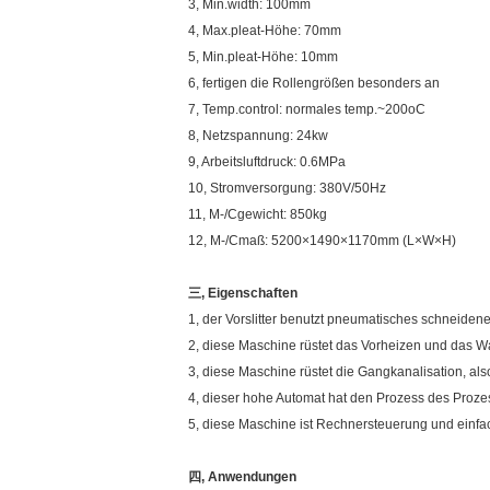
3, Min.width: 100mm
4, Max.pleat-Höhe: 70mm
5, Min.pleat-Höhe: 10mm
6, fertigen die Rollengrößen besonders an
7, Temp.control: normales temp.~200oC
8, Netzspannung: 24kw
9, Arbeitsluftdruck: 0.6MPa
10, Stromversorgung: 380V/50Hz
11, M-/Cgewicht: 850kg
12, M-/Cmaß: 5200×1490×1170mm (L×W×H)
三, Eigenschaften
1, der Vorslitter benutzt pneumatisches schneidene
2, diese Maschine rüstet das Vorheizen und das 
3, diese Maschine rüstet die Gangkanalisation, als
4, dieser hohe Automat hat den Prozess des Proze
5, diese Maschine ist Rechnersteuerung und einfa
四, Anwendungen