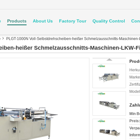
e
Products
About Us
Factory Tour
Quality Control
Con
e
PLGT-1000N Voll-Selbstdrehscheiben-heißer Schmelzausschnitts-Maschinen-LKW
iben-heißer Schmelzausschnitts-Maschinen-LKW-Filt
Prod
Herkun
Mark
Zertif
Model
Zahl
Min B
Preis:
Verpa
Infor