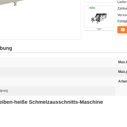
Liefer
Zahlu
Verso
Fähigk
Konta
ibung
Max.
Max.p
Arbei
W×H)
eiben-heiße Schmelzausschnitts-Maschine