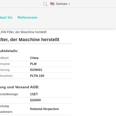
German
tact Us
Referenzen
-Filter, der Maschine herstellt
er, der Maschine herstellt
uktdetails:
ftsort:
China
enname:
PLM
izierung:
ISO9001
lnummer:
PLTN-100
ung und Versand AGB:
estellmenge:
1SET
$20000
ckung
Holzetui-Verpacken
mationen: