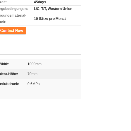
zeit:
45days
ngsbedingungen:
L/C, T/T, Western Union
rgungsmaterial-
10 Sätze pro Monat
eit:
kt
Width:
1000mm
leat-Höhe:
70mm
tsluftdruck:
0.6MPa