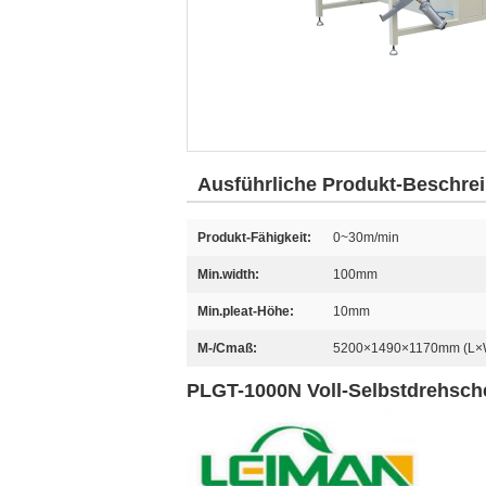
Ausführliche Produkt-Beschre
Produkt-Fähigkeit:
0~30m/min
Min.width:
100mm
Min.pleat-Höhe:
10mm
M-/Cmaß:
5200×1490×1170mm (L×
PLGT-1000N Voll-Selbstdrehsch