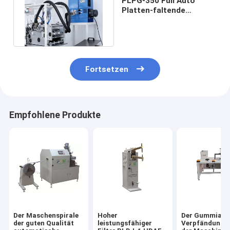
PLPG-350 Full Auto
Platten-faltende
Papiermaschine für
Auto-Luftfilter
Fortsetzen
Empfohlene Produkte
Der Maschenspirale
Hoher
Der Gummiauf
der guten Qualität
leistungsfähiger
Verpfändungslu