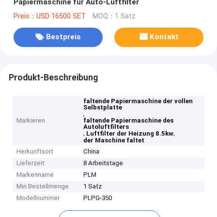
Papiermaschine für Auto-Luftfilter
Preis：USD 16500 SET
MOQ：1 Satz
Bestpreis
Kontakt
Produkt-Beschreibung
faltende Papiermaschine der vollen
Selbstplatte
,
Markieren
faltende Papiermaschine des
Autoluftfilters
,
,
Luftfilter der Heizung 8.5kw
der Maschine faltet
Herkunftsort
China
Lieferzeit
8 Arbeitstage
Markenname
PLM
Min Bestellmenge
1 Satz
Modellnummer
PLPG-350