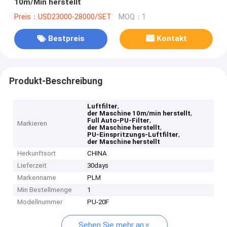
10m/Min herstellt
Preis：USD23000-28000/SET
MOQ：1
Bestpreis
Kontakt
Produkt-Beschreibung
,
Luftfilter
,
der Maschine 10m/min herstellt
,
Full Auto-PU-Filter
Markieren
,
der Maschine herstellt
,
PU-Einspritzungs-Luftfilter
der Maschine herstellt
Herkunftsort
CHINA
Lieferzeit
30days
Markenname
PLM
Min Bestellmenge
1
Modellnummer
PU-20F
Sehen Sie mehr an