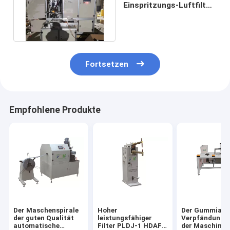
Einspritzungs-Luftfilter,
der Maschine 10m/Min
herstellt
Fortsetzen
Empfohlene Produkte
Der Maschenspirale
Hoher
Der Gummiauf
der guten Qualität
leistungsfähiger
Verpfändungslu
automatische
Filter PLDJ-1 HDAF
der Maschinen