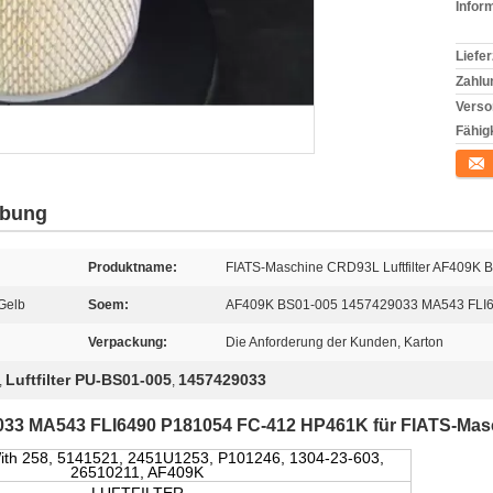
Infor
Liefer
Zahlu
Verso
Fähigk
Konta
ibung
Produktname:
FIATS-Maschine CRD93L Luftfilter AF409K
Gelb
Soem:
AF409K BS01-005 1457429033 MA543 FLI
Verpackung:
Die Anforderung der Kunden, Karton
Luftfilter PU-BS01-005
1457429033
,
,
29033 MA543 FLI6490 P181054 FC-412 HP461K für FIATS-Ma
th 258, 5141521, 2451U1253, P101246, 1304-23-603,
26510211, AF409K