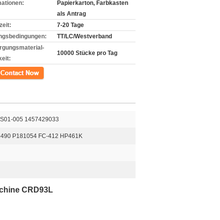
mationen:
Papierkarton, Farbkasten
als Antrag
zeit:
7-20 Tage
ngsbedingungen:
TT/LC/Westverband
rgungsmaterial-
10000 Stücke pro Tag
eit:
kt
 BS01-005 1457429033
6490 P181054 FC-412 HP461K
schine CRD93L