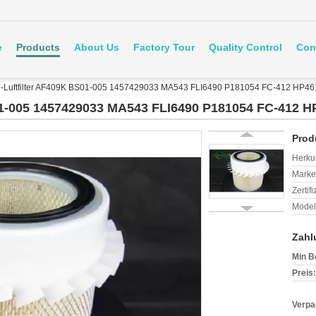
e
Products
About Us
Factory Tour
Quality Control
Con
-Luftfilter AF409K BS01-005 1457429033 MA543 FLI6490 P181054 FC-412 HP4
01-005 1457429033 MA543 FLI6490 P181054 FC-412 
Prod
Herkun
Mark
Zertif
Model
Zahl
Min B
Preis:
Verpa