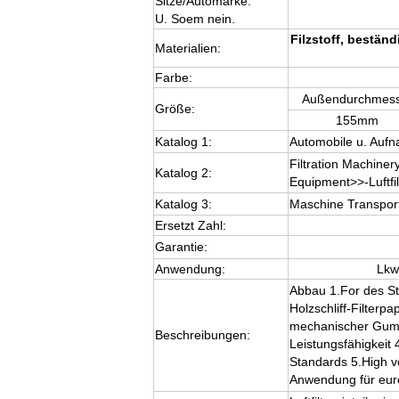
Sitze/Automarke:
U. Soem nein.
Filzstoff, bestä
Materialien:
Farbe:
Außendurchmess
Größe:
155mm
Katalog 1:
Automobile u. Auf
Filtration Machiner
Katalog 2:
Equipment>>-Luftfil
Katalog 3:
Maschine Transpor
Ersetzt Zahl:
Garantie:
Anwendung:
Lkw
Abbau 1.For des St
Holzschliff-Filterp
mechanischer Gum
Beschreibungen:
Leistungsfähigkeit 
Standards 5.High v
Anwendung für eu