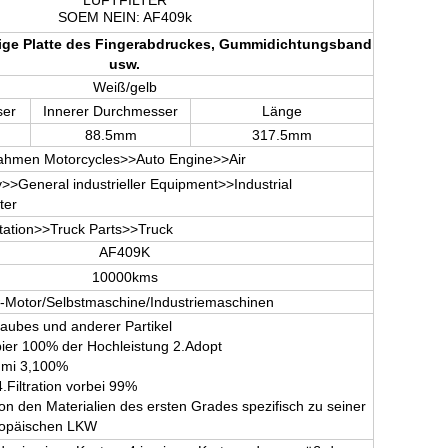
LUFTFILTER
SOEM NEIN: AF409k
ndige Platte des Fingerabdruckes, Gummidichtungsband
usw.
Weiß/gelb
er
Innerer Durchmesser
Länge
88.5mm
317.5mm
nahmen Motorcycles>>Auto Engine>>Air
y>>General industrieller Equipment>>Industrial
ter
tation>>Truck Parts>>Truck
AF409K
10000kms
-Motor/Selbstmaschine/Industriemaschinen
aubes und anderer Partikel
apier 100% der Hochleistung 2.Adopt
mi 3,100%
4.Filtration vorbei 99%
on den Materialien des ersten Grades spezifisch zu seiner
ropäischen LKW