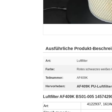
Ausführliche Produkt-Beschre
Art:
Luftfilter
Farbe:
Rotes schwarzes weißes 
Teilnummer:
AF409K
AF409K PU-Luftfilter
Hervorheben:
Luftfilter AF409K BS01-005 14574
4122937, 161Wi
Art: