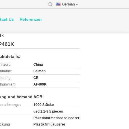
German
tact Us
Referenzen
61K
HP461K
uktdetails:
ftsort:
China
enname:
Leiman
izierung:
CE
lnummer:
AF409K
ung und Versand AGB:
estellmenge:
1000 Stücke
usd 1.1-8.5 pieces
Paketinformationen: innerer
ckung
Plastikfilm, äußerer