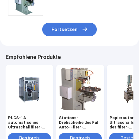
Fortsetzen
Empfohlene Produkte
PLCS-1A
Stations-
Papierautoma
automatisches
Drehscheibe des Full
Ultraschallsc
Ultraschallfilter-
Auto-Filter-
des filter-
Schweißgerät
Schweißgerät-8
Schweißgerät
Überlaufventil
300mm für Fil
Bestpreis
Bestpreis
Bestprei