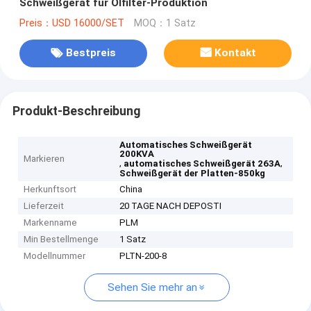
Schweißgerät für Ölfilter-Produktion
Preis：USD 16000/SET
MOQ：1 Satz
Bestpreis
Kontakt
Produkt-Beschreibung
Automatisches Schweißgerät
200KVA
Markieren
,
,
automatisches Schweißgerät 263A
Schweißgerät der Platten-850kg
Herkunftsort
China
Lieferzeit
20 TAGE NACH DEPOSTI
Markenname
PLM
Min Bestellmenge
1 Satz
Modellnummer
PLTN-200-8
Sehen Sie mehr an