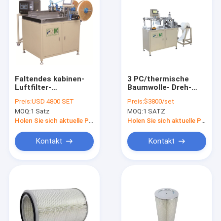
Faltendes kabinen-
3 PC/thermische
Luftfilter-
Baumwolle- Dreh-
Drehc$kleben der
Pleater-Maschine der
Preis:
USD 4800 SET
Preis:
$3800/set
Maschinen-PLLG-2
Minuten-PLRB-1 für
MOQ:
1 Satz
MOQ:
1 SATZ
halb Selbst
Toyota-Filter-nicht
Gewebe
Holen Sie sich aktuelle Preis
Holen Sie sich aktuelle Preis
Kontakt
Kontakt
Startseite
Produkte
Über uns