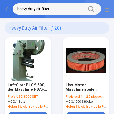
Heavy Duty Air Filter
(120)
Luftfilter PLGY-500,
Lkw-Motor-
der Maschine HDAF
Maschinenteile
Mesh Ends Hooking
A5034 Hepa falteten
Preis:
USD 8000 SET
Preis:
usd 1.1-2.5 pieces
And Pressing
Luftfilter
MOQ:
1 Satz
MOQ:
1000 Stücke
4pcs/Min herstellt
Holen Sie sich aktuelle Preis
Holen Sie sich aktuelle Preis