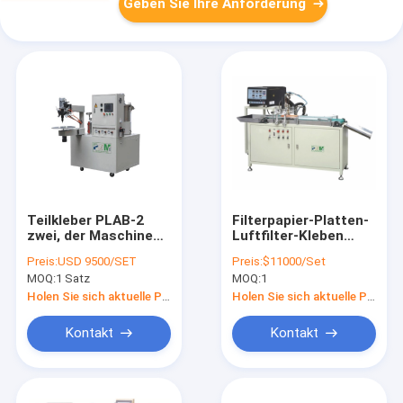
Geben Sie Ihre Anforderung
Teilkleber PLAB-2
Filterpapier-Platten-
zwei, der Maschine
Luftfilter-Kleben
für Luftfilter
6pcs/Min Knife
Preis:
USD 9500/SET
Preis:
$11000/Set
20pcs/Min Filter
Pleating Machine
MOQ:
1 Satz
MOQ:
1
Gluing Machine
Stabilized
herstellt
Holen Sie sich aktuelle Preis
Holen Sie sich aktuelle Preis
Kontakt
Kontakt