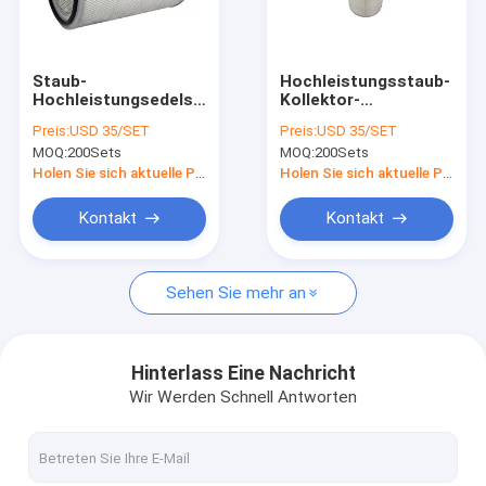
Fabrik Tour
Qualitätskontrolle
Staub-
Hochleistungsstaub-
Hochleistungsedelstahl-
Kollektor-
Kontakt
Filterelement-
Gasturbine-
Preis:
USD 35/SET
Preis:
USD 35/SET
Gasturbine-
Lufteintritt-Filter
MOQ:
200Sets
MOQ:
200Sets
Lufteintritt-Filter
Referenzen
Holen Sie sich aktuelle Preis
Holen Sie sich aktuelle Preis
Kontakt
Kontakt
Luftfilter, der Maschine herstellt
Sehen Sie mehr an
ECO-Filter-Maschine
Ölfilter, der Maschine herstellt
Hinterlass Eine Nachricht
Wir Werden Schnell Antworten
Messer, das Maschine faltet
Faltende Drehmaschine