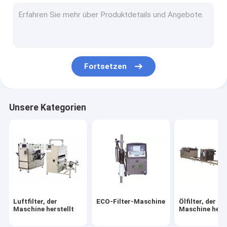
Filter-Schneidemaschine
HEPA-Filter, der Maschine herstellt
Filter, der Maschine klebt
Fortsetzen
Filter-Schweißgerät
Filter-Material
Unsere Kategorien
Luftfilter-Papier
HEPA-Filterpapier
PU-Luftfilter
PU-Kleber
Luftfilter, der
ECO-Filter-Maschine
Ölfilter, der
Metal Fiber Filter
Maschine herstellt
Maschine herst