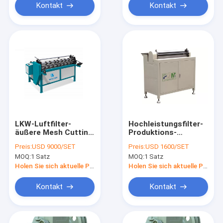
Kontakt
Kontakt
LKW-Luftfilter-
Hochleistungsfilter-
äußere Mesh Cutting
Produktions-
And Slitting Filter-
Ausrüstungs-Draht
Preis:
USD 9000/SET
Preis:
USD 1600/SET
Luft-Maschine
Mesh Rolling Machine
MOQ:
1 Satz
MOQ:
1 Satz
1250mm
Holen Sie sich aktuelle Preis
Holen Sie sich aktuelle Preis
Kontakt
Kontakt