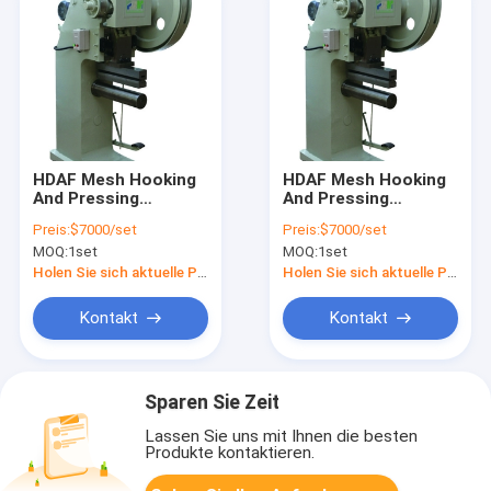
HDAF Mesh Hooking
HDAF Mesh Hooking
And Pressing
And Pressing
Machine für schwerer
Machine For Heavy
Preis:
$7000/set
Preis:
$7000/set
LKW-Luftfilter
Truck Air Filter
MOQ:
1set
MOQ:
1set
Holen Sie sich aktuelle Preis
Holen Sie sich aktuelle Preis
Kontakt
Kontakt
Sparen Sie Zeit
Lassen Sie uns mit Ihnen die besten
Produkte kontaktieren.