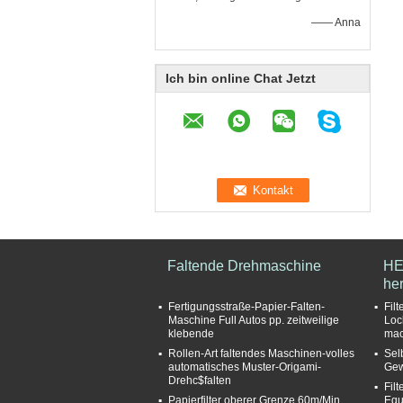
—— Anna
Ich bin online Chat Jetzt
Faltende Drehmaschine
HE
her
Fertigungsstraße-Papier-Falten-
Fil
Maschine Full Autos pp. zeitweilige
Loc
klebende
mac
Rollen-Art faltendes Maschinen-volles
Sel
automatisches Muster-Origami-
Gew
Drehc$falten
Fil
Papierfilter oberer Grenze 60m/Min
Equ